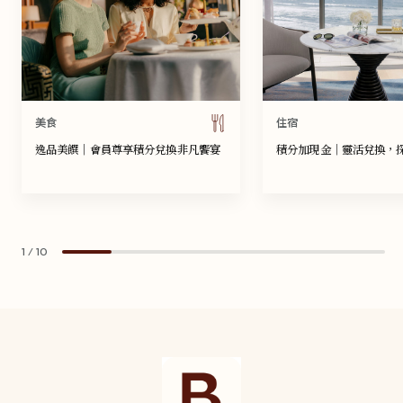
美食
住宿
逸品美饌｜會員尊享積分兌換非凡饗宴
積分加現金｜靈活兌換，
1
/
10