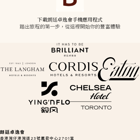
下載朗廷卓逸會手機應用程式
踏出旅程的第一步，從這裡開始你的豐富體驗
o
opens in a new tab
opens in a new tab
opens in a new tab
opens in a new tab
朗廷卓逸會
香港灣仔港灣道23號鷹君中心2701室