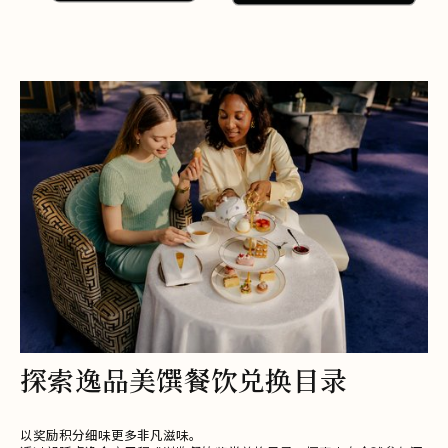
探索逸品美馔餐饮兑换目录​
以奖励积分细味更多非凡滋味。